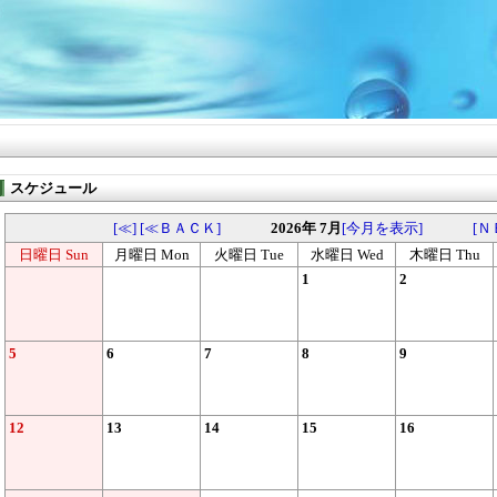
スケジュール
[≪]
[≪ＢＡＣＫ]
2026年 7月
[今月を表示]
[Ｎ
日曜日 Sun
月曜日 Mon
火曜日 Tue
水曜日 Wed
木曜日 Thu
1
2
5
6
7
8
9
12
13
14
15
16