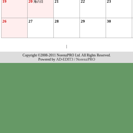
19
20
21
22
23
海の日
26
27
28
29
30
|
Copyright ©2008-2011 NorenzPRO Ltd. All Rights Reserved.
AD-EDIT3
NorenzPRO
Powered by
/