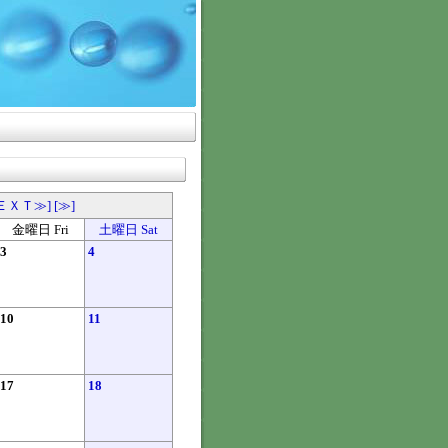
ＥＸＴ≫]
[≫]
金曜日 Fri
土曜日 Sat
3
4
10
11
17
18